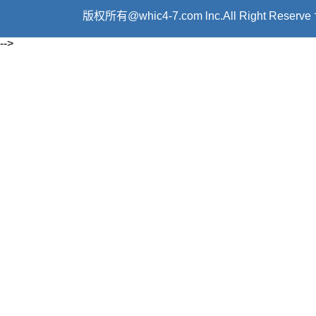
版权所有@whic4-7.com lnc.All Right R
-->