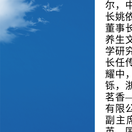
尔，
长姚
董事
养生
学研
长任
耀中
铄，
茗香
有限
副主
英，