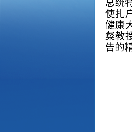
总统
使扎
健康
粲教
告的