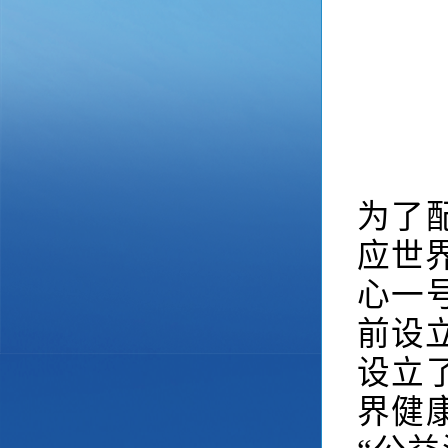
为了配
应世
心一
前设
设立
界健