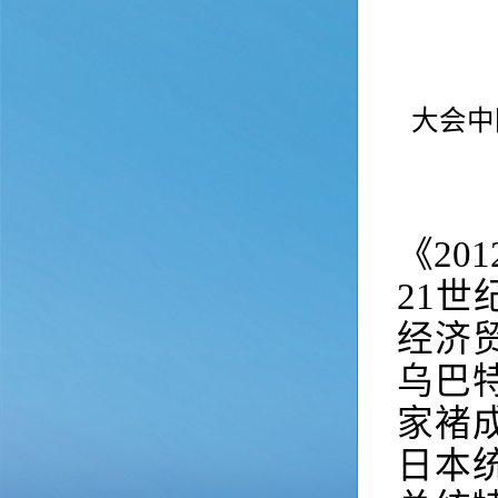
大会中
《20
21
经济
乌巴
家褚
日本