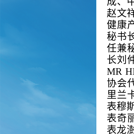
成、
赵文
健康
秘书
任兼
长刘
MR 
协会
里兰
表穆
表奇
表龙