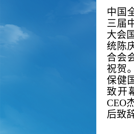
中国
三届
大会
统陈
合会
祝贺
保健
致开
CEO
后致