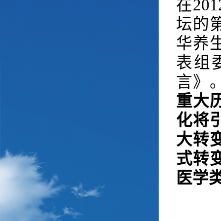
在2
坛的
华养
表组
言》
重大
化将
大转
式转
医学