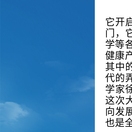
它开
门，
学等
健康
其中
代的
学家
这次
向发
也是