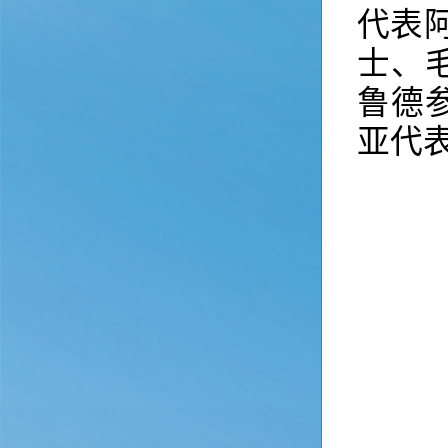
代表
士、毛
鲁德
亚代