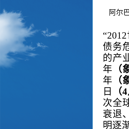
阿尔
“20
债务
的产
年
（
年
（
日
（
次全
衰退
明逐