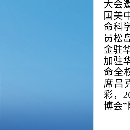
大会
国美
命科
员松
金驻
加驻
命全权大
席吕
彩，2
博会