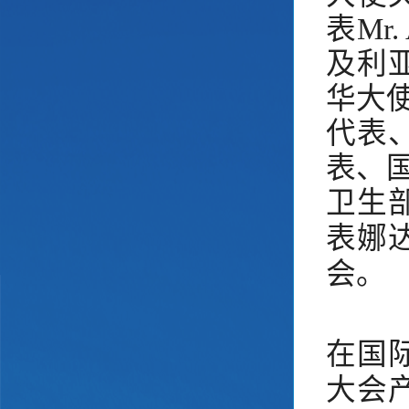
表
Mr.
及利亚
华
大使
代表
表、
卫
生
表
娜
会。
在国
大会