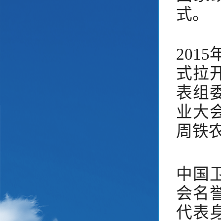
式。
2015
式拉
表组
业大
周铁
中国
会名
代表