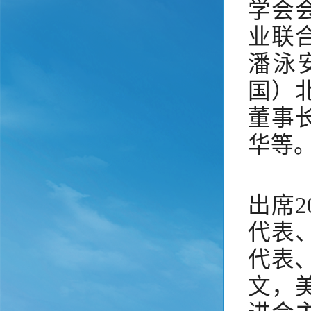
学会
业联
潘泳
国）
董事
华等
出席
代表
代表
文，