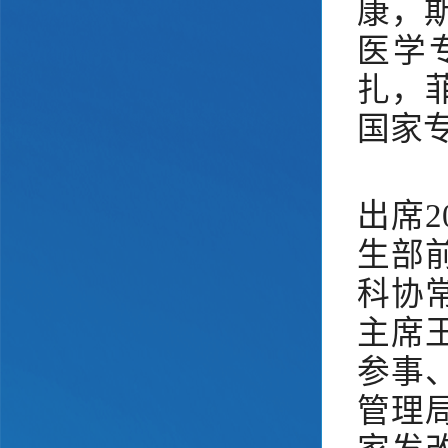
康，
医学
扎，
国家
出席
生部
科协
主席
参事
管理