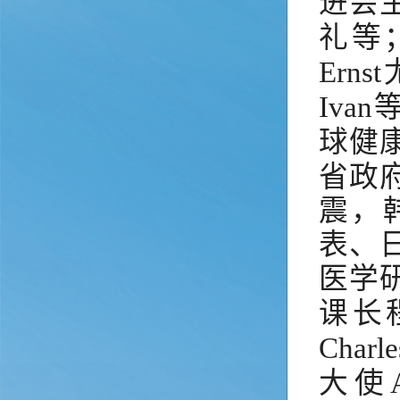
进会
礼等
Ern
Ivan
球健
省政
震，
表、
医学
课长
Char
大使A