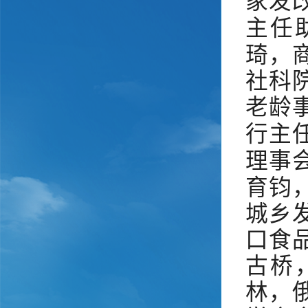
家发
主任
琦，
社科
老龄
行主
理事
育钧
城乡
口食
古桥
林，