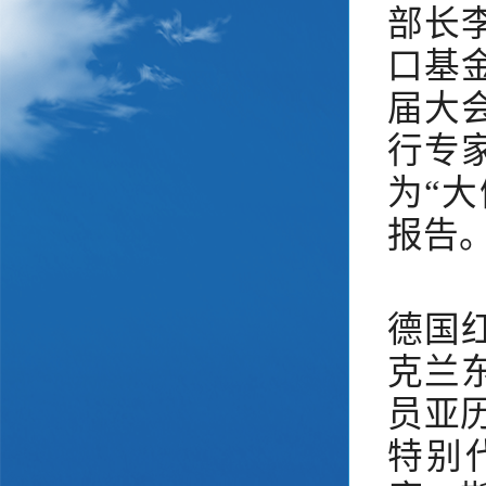
部长
口基
届大
行专
为“
报告
德国
克兰
员亚
特别