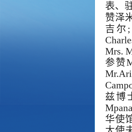
表、
赞
泽
吉尔
Cha
Mrs.
参赞
Mr.Ar
Camp
兹博
Mpa
华使馆
大使