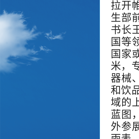
拉开
生部
书长
国等
国家
米，
器械
和饮
域的
蓝图
外参
雨表