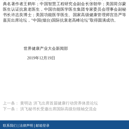
典名著作者王鹤年；中国智慧工程研究会副会长张朝华；美国荷尔蒙
医生认证抗衰老医生，中国功能医学医生集团专家委员会理事会副秘
书长许志良博士；美国功能医学医生、国家高级健康管理师宫浩严等
嘉宾出席论坛，
“中国
(
烟台
)
国际抗衰老高峰论坛”取得圆满成功。
世界健康产业大会新闻部
2019年12月19日
上一条： 黄明达 洪飞出席首届健康行动营养体质论坛
下一条： 洪飞秘书长受邀出席国际高级别领袖交流会
联系我们
|
法律声明
|
邮箱登录